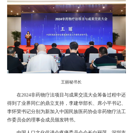
王丽秘书长
在
2024非药物疗法项目与成果交流大会
筹备过程中还
得到了业界同仁的鼎立支持，
李建华部长、
席小平书记、
李怀荣书记
分别
为新加入
中国民族医药协会非药物疗法工
作委
员会
的
理事会成员
颁发聘书。
中国人口文化促进会疼痛委员会会长白丽萍、深圳市