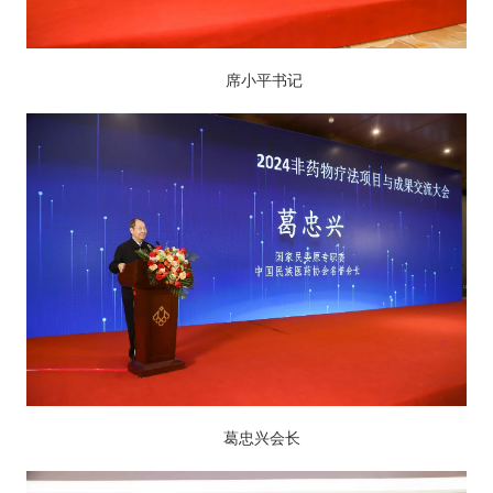
席小平书记
葛忠兴会长