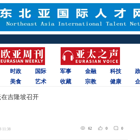
时政
国际
军事
金融
科技
美食
艺术
收藏
宗教
健康
坛在吉隆坡召开
62
0
0
8 11:38