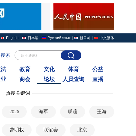
English
|
日本语
|
Русский язык
|
한국어
|
中文繁体
搜索
欧亚通讯社
政法
教育
文化
体育
公益
企业
商会
论坛
人员查询
直播
热搜关键词
2026
海军
联谊
王海
曹明权
联谊会
北京