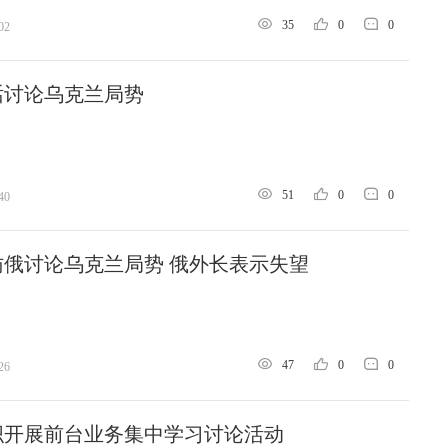
35
0
0
02
话讨论乌克兰局势
51
0
0
40
俄讨论乌克兰局势 俄外长表示失望
47
0
0
26
织开展前台业务集中学习讨论活动