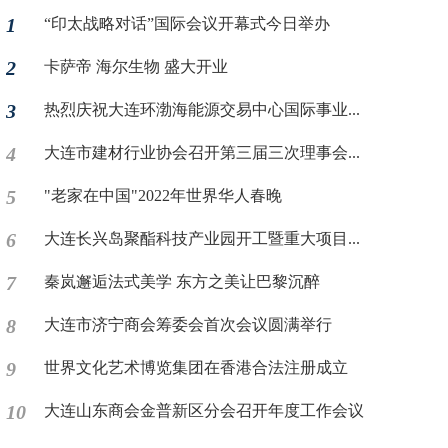
1
“印太战略对话”国际会议开幕式今日举办
2
卡萨帝 海尔生物 盛大开业
3
热烈庆祝大连环渤海能源交易中心国际事业...
4
大连市建材行业协会召开第三届三次理事会...
5
"老家在中国"2022年世界华人春晚
6
大连长兴岛聚酯科技产业园开工暨重大项目...
7
秦岚邂逅法式美学 东方之美让巴黎沉醉
8
大连市济宁商会筹委会首次会议圆满举行
9
世界文化艺术博览集团在香港合法注册成立
10
大连山东商会金普新区分会召开年度工作会议