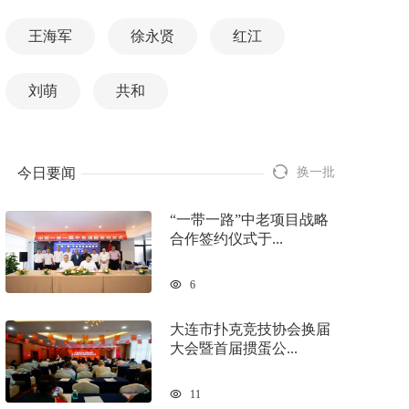
王海军
徐永贤
红江
刘萌
共和
今日要闻
换一批
“一带一路”中老项目战略
合作签约仪式于...
6
大连市扑克竞技协会换届
大会暨首届掼蛋公...
11