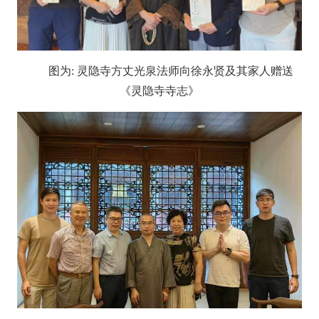
图为: 灵隐寺方丈光泉法师向徐永贤及其家人赠送
《灵隐寺寺志》