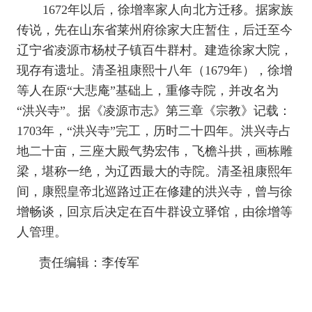
1672年以后，徐增率家人向北方迁移。据家族
传说，先在山东省莱州府徐家大庄暂住，后迁至今
辽宁省凌源市杨杖子镇百牛群村。建造徐家大院，
现存有遗址。清圣祖康熙十八年（1679年），徐增
等人在原“大悲庵”基础上，重修寺院，并改名为
“洪兴寺”。据《凌源市志》第三章《宗教》记载：
1703年，“洪兴寺”完工，历时二十四年。洪兴寺占
地二十亩，三座大殿气势宏伟，飞檐斗拱，画栋雕
梁，堪称一绝，为辽西最大的寺院。清圣祖康熙年
间，康熙皇帝北巡路过正在修建的洪兴寺，曾与徐
增畅谈，回京后决定在百牛群设立驿馆，由徐增等
人管理。
责任编辑：李传军