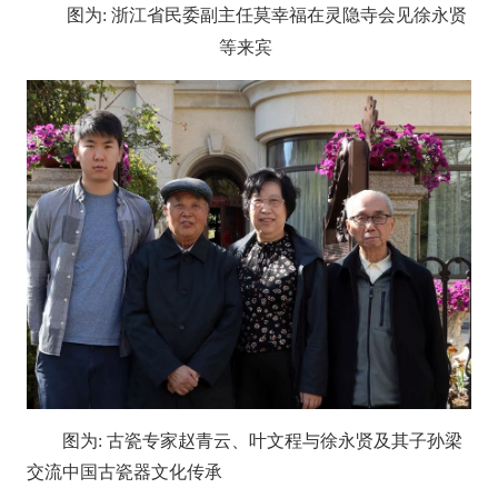
图为: 浙江省民委副主任莫幸福在灵隐寺会见徐永贤
等来宾
图为
:
古瓷专家赵青云、叶文程与徐永贤及其子孙梁
交流中国古瓷器文化传承