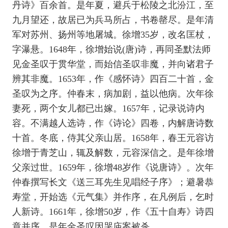
丹诗》百余首。是年夏，避兵于松陵之北汾江，至
九月望还，故居已为兵马所占，书卷罄尽。是年清
军对苏州、扬州等地屠城。徐增35岁，改名匡杖，
字瀑悬。1648年，徐增始说(唐)诗，再同圣默法师
见金圣叹于贯华堂，而始信圣叹非魔，并向诸君子
辨其非魔。1653年，作《感怀诗》四百二十首，金
圣叹为之序。仲春末，病加剧，益以他病。次年徐
妻死，两个女儿都已出嫁。1657年，记录说诗内
容。不满越人选诗，作《诗论》四卷，内解唐诗数
十首。冬底，侍其父亲山居。1658年，春王元容访
徐增于青芝山，辄及解数，元容深信之。是年徐增
父亲过世。1659年，徐增48岁作《说唐诗》。次年
仲春撰写长文《送三耳先生见唱经子序》；避暑恭
寿堂，开始选《元气集》并作序，在凡例后，乞时
人新诗。1661年，徐增50岁，作《五十自寿》诗四
章并序。是年金圣叹因哭庙案被杀。