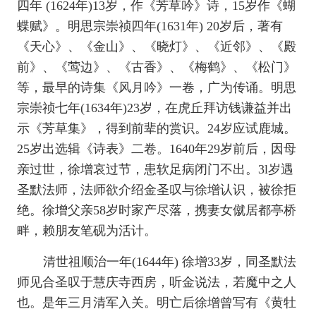
四年
(1624年)13岁，作《芳草吟》诗，15岁作《蝴
蝶赋》。明思宗崇祯四年(1631年) 20岁后，著有
《天心》、《金山》、《晓灯》、《近邻》、《殿
前》、《莺边》、《古香》、《梅鹤》、《松门》
等，最早的诗集《风月吟》一卷，广为传诵。明思
宗崇祯七年(1634年)23岁，在虎丘拜访钱谦益并出
示《芳草集》，得到前辈的赏识。24岁应试鹿城。
25岁出选辑《诗表》二卷。1640年29岁前后，因母
亲过世，徐增哀过节，患软足病闭门不出。3l岁遇
圣默法师，法师欲介绍金圣叹与徐增认识，被徐拒
绝。徐增父亲58岁时家产尽落，携妻女僦居都亭桥
畔，赖朋友笔砚为活计。
清世祖顺治一年
(1644年) 徐增33岁，同圣默法
师见合圣叹于慧庆寺西房，听金说法，若魔中之人
也。是年三月清军入关。明亡后徐增曾写有《黄牡