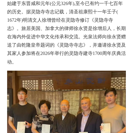
始建于东晋咸和元年(公元326年),至今已有约一千七百年
的历史。据灵隐寺寺志记载，清圣祖康熙十一年壬子(
1672年)明清文人徐增曾经在灵隐寺修订《灵隐寺寺
志》。旅居美国、加拿大的律师徐永贤是徐增后人，长期
在海内外促进中华文化传承和交流。光泉法师向徐永贤赠
送了由乾隆皇帝题词的《灵隐寺寺志》，并邀请徐永贤及
其家人参加将在2026年举行的灵隐寺建寺1700周年庆典活
动。