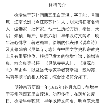
徐增简介
徐增生于苏州阊西五里白莲泾，字子能，号而
庵，江南长洲（今江苏苏州）人，明末清初著名诗
人、编选家、批评家。他一生历经万历、泰昌、天
启、崇祯、顺治、康熙六朝，早年以诗文闻名，晚
年潜心佛学，著述颇丰。徐增的代表作《说唐诗》
及其修编的《灵隐寺寺志》在中国文学史和宗教史
上具有重要地位。根据已发表的徐增年谱，徐增诗
集、散文集等书籍，《灵隐寺寺志》、《凌源市
志》等史料，以及当代专家学者莫幸福、魏彩霞、
冯莉等撰写的相关论著，综合徐增简介如下。
明神宗万历四十年
(1612年)冬月九日，徐增生
于苏州阊西五里白莲泾。幼即多病，在药炉边度
日。
徐增早年聪慧，
早年以诗文闻名。明熹宗天启