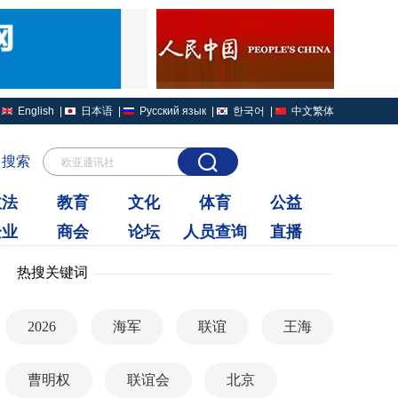
English
|
日本语
|
Русский язык
|
한국어
|
中文繁体
搜索
欧亚通讯社
政法
教育
文化
体育
公益
企业
商会
论坛
人员查询
直播
热搜关键词
2026
海军
联谊
王海
曹明权
联谊会
北京