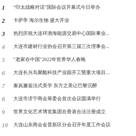
1
“印太战略对话”国际会议开幕式今日举办
2
卡萨帝 海尔生物 盛大开业
3
热烈庆祝大连环渤海能源交易中心国际事业...
4
大连市建材行业协会召开第三届三次理事会...
5
"老家在中国"2022年世界华人春晚
6
大连长兴岛聚酯科技产业园开工暨重大项目...
7
秦岚邂逅法式美学 东方之美让巴黎沉醉
8
大连市济宁商会筹委会首次会议圆满举行
9
世界文化艺术博览集团在香港合法注册成立
10
大连山东商会金普新区分会召开年度工作会议