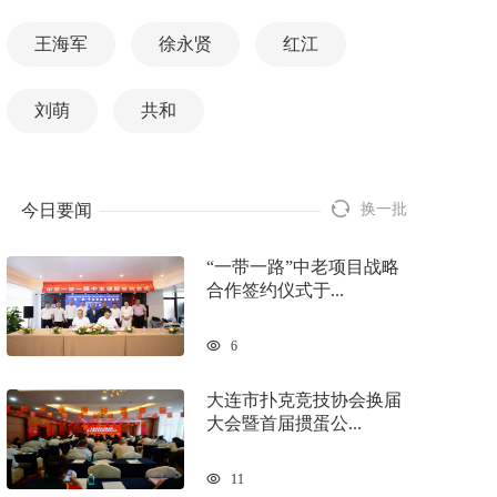
王海军
徐永贤
红江
刘萌
共和
今日要闻
换一批
“一带一路”中老项目战略
合作签约仪式于...
6
大连市扑克竞技协会换届
大会暨首届掼蛋公...
11