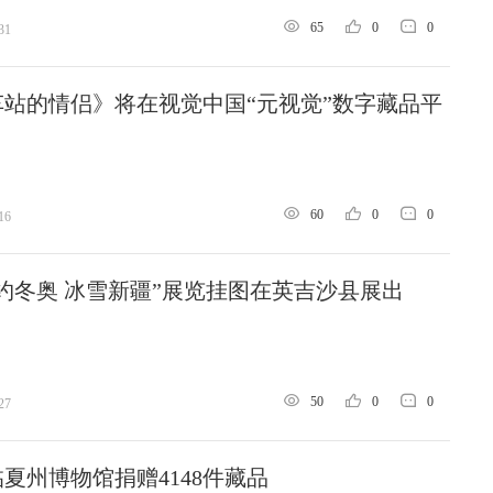
65
0
0
31
站的情侣》将在视觉中国“元视觉”数字藏品平
60
0
0
16
约冬奥 冰雪新疆”展览挂图在英吉沙县展出
50
0
0
27
夏州博物馆捐赠4148件藏品