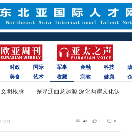
时政
国际
军事
金融
科技
美食
艺术
收藏
宗教
健康
到文明根脉——探寻辽西龙起源 深化两岸文化认
40
0
0
5 10:43