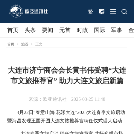
繁
首页
头条
要闻
元首
时政
国际
军事
首页
>
旅游
>
正文
大连市济宁商会会长黄书伟受聘“大连
市文旅推荐官” 助力大连文旅启新篇
来源：欧亚通讯社
2025-03-25 11:48
3月22日“春意山海 花漾大连”2025大连春季文旅启动
暨海昌发现王国开园大连文旅推荐官聘任仪式盛大启动
大连春季文旅启动 聘任文旅推荐官 共拓多维市场