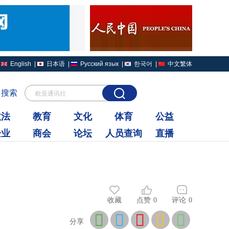
English
|
日本语
|
Русский язык
|
한국어
|
中文繁体
搜索
欧亚通讯社
政法
教育
文化
体育
公益
企业
商会
论坛
人员查询
直播
收藏
点赞
0
评论
0
分享